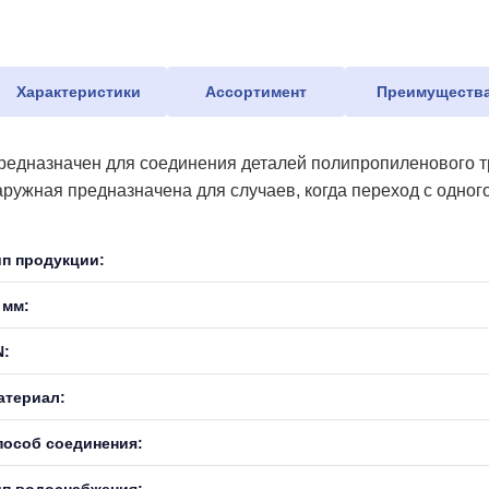
Характеристики
Ассортимент
Преимуществ
редназначен для соединения деталей полипропиленового тр
аружная предназначена для случаев, когда переход с одног
ип продукции:
 мм:
N:
атериал:
пособ соединения:
ип водоснабжения: