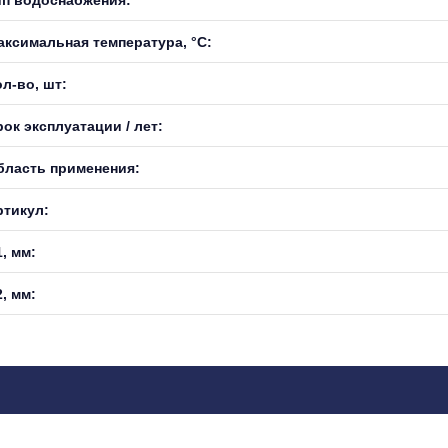
аксимальная температура, °С:
л-во, шт:
ок эксплуатации / лет:
бласть применения:
ртикул:
, мм:
, мм: