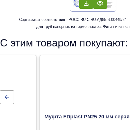
Сертификат соответствия - РОСС RU С-RU.АД85.В.00449/24 -
для труб напорных из термопластов. Фитинги из по
рандомсополимера (PP-R) для систем холодного, горячег
С этим товаром покупают:
отопления
Муфта FDplast PN25 20 мм серая