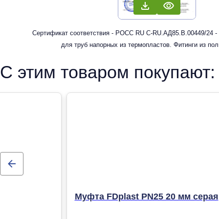
Сертификат соответствия - РОСС RU С-RU.АД85.В.00449/24 -
для труб напорных из термопластов. Фитинги из по
рандомсополимера (PP-R) для систем холодного, горячег
С этим товаром покупают:
отопления
Муфта FDplast PN25 20 мм серая