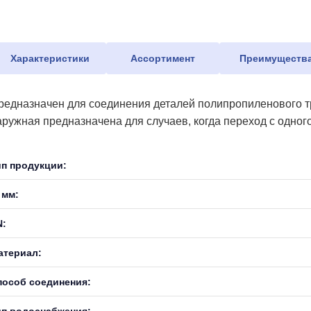
Характеристики
Ассортимент
Преимуществ
редназначен для соединения деталей полипропиленового тр
аружная предназначена для случаев, когда переход с одног
ип продукции:
 мм:
N:
атериал:
пособ соединения:
ип водоснабжения: