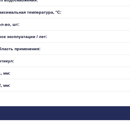
аксимальная температура, °С:
л-во, шт:
ок эксплуатации / лет:
бласть применения:
ртикул:
, мм:
, мм: