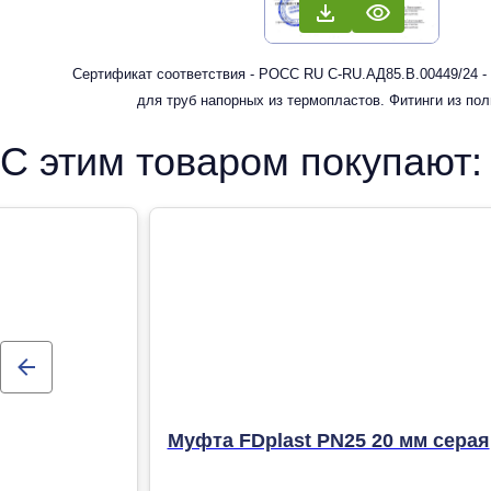
Сертификат соответствия - РОСС RU С-RU.АД85.В.00449/24 -
для труб напорных из термопластов. Фитинги из по
рандомсополимера (PP-R) для систем холодного, горячег
С этим товаром покупают:
отопления
Муфта FDplast PN25 20 мм серая