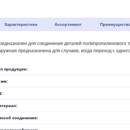
Характеристики
Ассортимент
Преимуществ
редназначен для соединения деталей полипропиленового тр
аружная предназначена для случаев, когда переход с одног
ип продукции:
 мм:
N:
атериал:
пособ соединения:
ип водоснабжения: