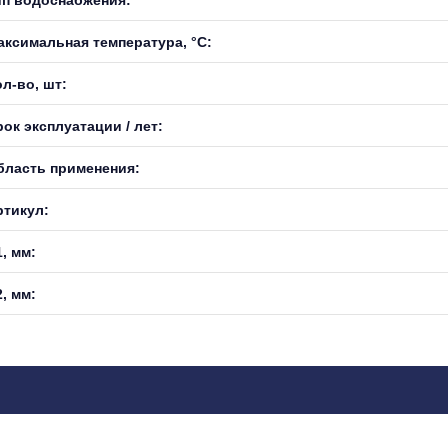
аксимальная температура, °С:
л-во, шт:
ок эксплуатации / лет:
бласть применения:
ртикул:
, мм:
, мм: