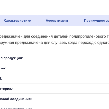
Характеристики
Ассортимент
Преимуществ
редназначен для соединения деталей полипропиленового тр
аружная предназначена для случаев, когда переход с одног
ип продукции:
 мм:
N:
атериал:
пособ соединения:
ип водоснабжения: