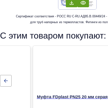
Сертификат соответствия - РОСС RU С-RU.АД85.В.00449/24 -
для труб напорных из термопластов. Фитинги из по
рандомсополимера (PP-R) для систем холодного, горячег
С этим товаром покупают:
отопления
Муфта FDplast PN25 20 мм серая