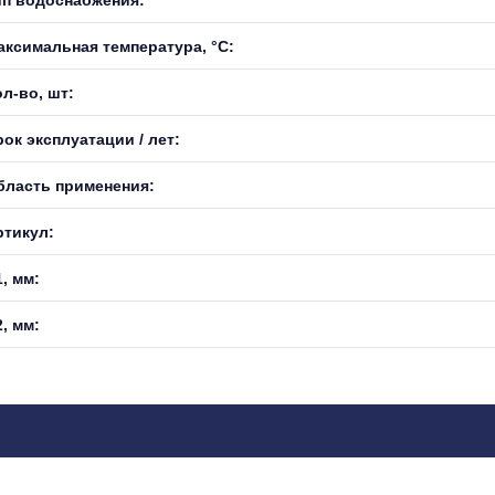
аксимальная температура, °С:
л-во, шт:
ок эксплуатации / лет:
бласть применения:
ртикул:
, мм:
, мм: