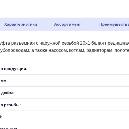
Характеристики
Ассортимент
Преимуществ
уфта разъемная с наружной резьбой 20х1 белая предназна
рубопроводам, а также насосом, котлам, радиаторам, поло
ип продукции:
 мм:
, дюйм:
ип резьбы:
N:
атериал: