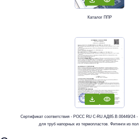
Каталог ППР
Сертификат соответствия - РОСС RU С-RU.АД85.В.00449/24 -
для труб напорных из термопластов. Фитинги из по
рандомсополимера (PP-R) для систем холодного, горячег
отопления