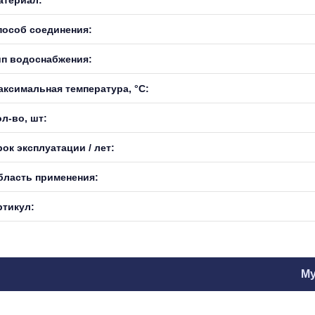
пособ соединения:
ип водоснабжения:
аксимальная температура, °С:
л-во, шт:
ок эксплуатации / лет:
бласть применения:
ртикул:
Му