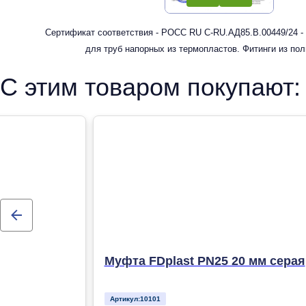
Сертификат соответствия - РОСС RU С-RU.АД85.В.00449/24 -
для труб напорных из термопластов. Фитинги из по
рандомсополимера (PP-R) для систем холодного, горячег
С этим товаром покупают:
отопления
Муфта FDplast PN25 20 мм серая
Артикул:
10101