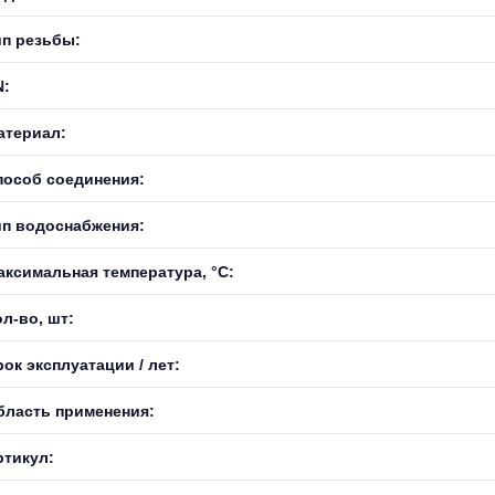
ип резьбы:
N:
атериал:
пособ соединения:
ип водоснабжения:
аксимальная температура, °С:
л-во, шт:
ок эксплуатации / лет:
бласть применения:
ртикул: