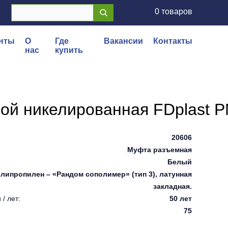
0 товаров
нты
О
Где
Вакансии
Контакты
нас
купить
ой никелированная FDplast P
20606
Муфта разъемная
Белый
липропилен – «Рандом сополимер» (тип 3), латунная
закладная.
/ лет:
50 лет
75