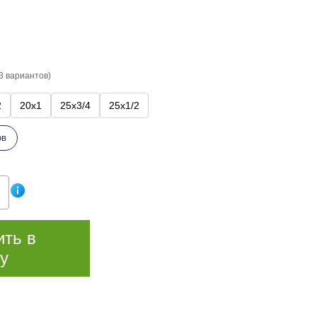
3 вариантов)
2
20х1
25х3/4
25х1/2
ов
ить в
у