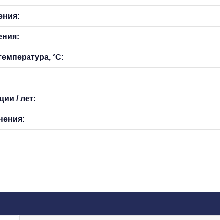
ения:
ения:
емпература, °С:
ии / лет:
нения: