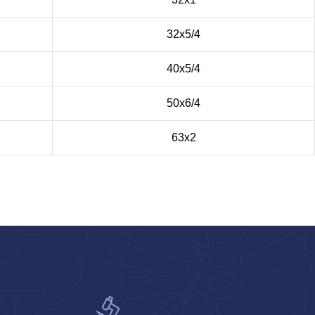
32х5/4
40х5/4
50х6/4
63х2