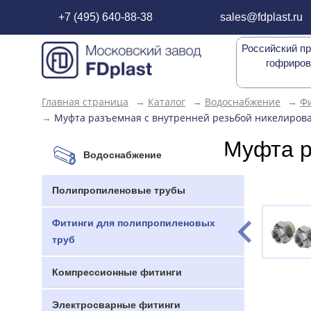
+7 (495) 640-88-38
sales@fdplast.ru
Российский пр
гофриров
Главная страница
→
Каталог
→
Водоснабжение
→
Фи
→
Муфта разъемная с внутренней резьбой никелирован
Муфта р
Водоснабжение
Полипропиленовые трубы
Фитинги для полипропиленовых
труб
Компрессионные фитинги
Электросварные фитинги