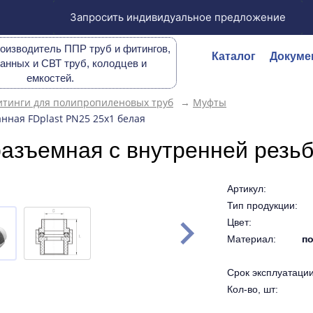
Запросить индивидуальное предложение
оизводитель ППР труб и фитингов,
Каталог
Докуме
анных и СВТ труб, колодцев и
емкостей.
тинги для полипропиленовых труб
→
Муфты
ная FDplast PN25 25х1 белая
азъемная с внутренней резьб
Артикул:
Тип продукции:
Цвет:
Материал:
по
Срок эксплуатации 
Кол-во, шт: