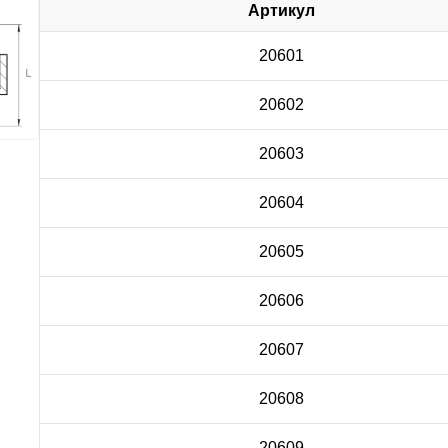
Артикул
20601
20602
20603
20604
20605
20606
20607
20608
20609