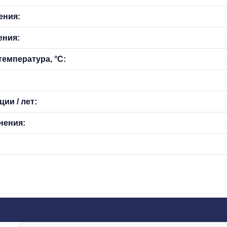
ения:
ения:
емпература, °С:
ии / лет:
нения: