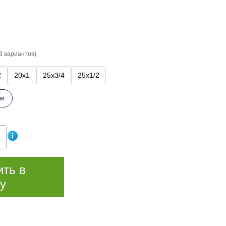
3 вариантов)
2
20х1
25х3/4
25х1/2
ов
ить в
у