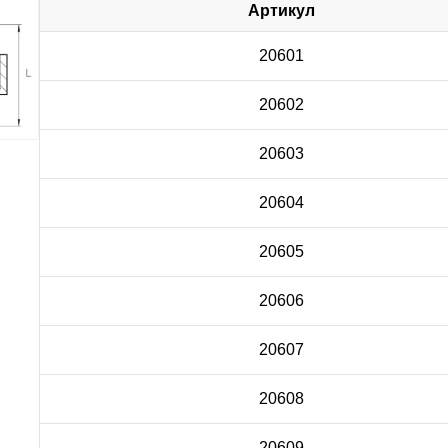
Артикул
20601
20602
20603
20604
20605
20606
20607
20608
20609