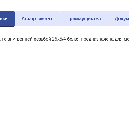
ики
Ассортимент
Преимущества
Докум
 с внутренней резьбой 25х5/4 белая предназначена для м