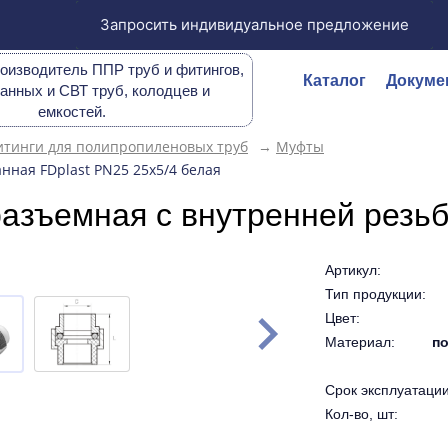
Запросить индивидуальное предложение
оизводитель ППР труб и фитингов,
Каталог
Докуме
анных и СВТ труб, колодцев и
емкостей.
тинги для полипропиленовых труб
→
Муфты
ная FDplast PN25 25х5/4 белая
азъемная с внутренней резьб
Артикул:
Тип продукции:
Цвет:
Материал:
по
Срок эксплуатации 
Кол-во, шт: