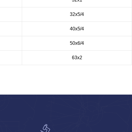
32х5/4
40х5/4
50х6/4
63х2