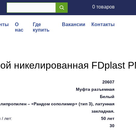
0 товаров
нты
О
Где
Вакансии
Контакты
нас
купить
ой никелированная FDplast P
20607
Муфта разъемная
Белый
липропилен – «Рандом сополимер» (тип 3), латунная
закладная.
/ лет:
50 лет
30