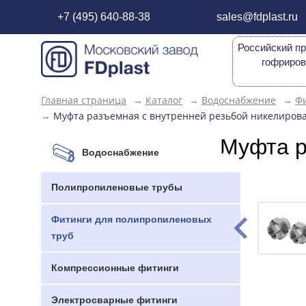
+7 (495) 640-88-38
sales@fdplast.ru
Российский пр
гофриров
Главная страница
→
Каталог
→
Водоснабжение
→
Фи
→
Муфта разъемная с внутренней резьбой никелирован
Муфта р
Водоснабжение
Полипропиленовые трубы
Фитинги для полипропиленовых
труб
Компрессионные фитинги
Электросварные фитинги