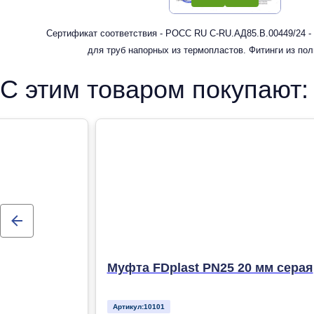
Сертификат соответствия - РОСС RU С-RU.АД85.В.00449/24 -
для труб напорных из термопластов. Фитинги из по
рандомсополимера (PP-R) для систем холодного, горячег
С этим товаром покупают:
отопления
Муфта FDplast PN25 20 мм серая
Артикул:
10101