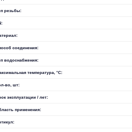
ип резьбы:
N:
атериал:
пособ соединения:
ип водоснабжения:
аксимальная температура, °С:
л-во, шт:
ок эксплуатации / лет:
бласть применения:
ртикул: