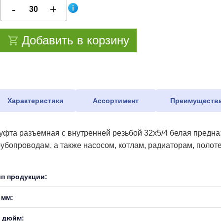
Добавить в корзину
Характеристики
Ассортимент
Преимуществ
уфта разъемная с внутренней резьбой 32х5/4 белая предн
рубопроводам, а также насосом, котлам, радиаторам, поло
ип продукции:
 мм:
, дюйм: