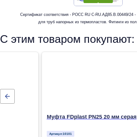
Сертификат соответствия - РОСС RU С-RU.АД85.В.00449/24 -
для труб напорных из термопластов. Фитинги из по
рандомсополимера (PP-R) для систем холодного, горячег
С этим товаром покупают:
отопления
Муфта FDplast PN25 20 мм серая
Артикул:
10101