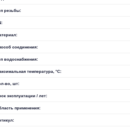
ип резьбы:
N:
атериал:
пособ соединения:
ип водоснабжения:
аксимальная температура, °С:
л-во, шт:
ок эксплуатации / лет:
бласть применения:
ртикул: