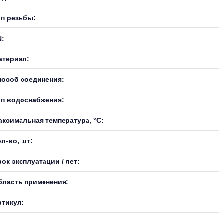
ип резьбы:
N:
атериал:
пособ соединения:
ип водоснабжения:
аксимальная температура, °С:
л-во, шт:
ок эксплуатации / лет:
бласть применения:
ртикул: