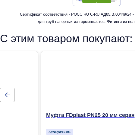
Сертификат соответствия - РОСС RU С-RU.АД85.В.00449/24 -
для труб напорных из термопластов. Фитинги из по
рандомсополимера (PP-R) для систем холодного, горячег
С этим товаром покупают:
отопления
Муфта FDplast PN25 20 мм серая
Артикул:
10101