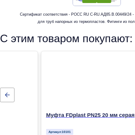
Сертификат соответствия - РОСС RU С-RU.АД85.В.00449/24 -
для труб напорных из термопластов. Фитинги из по
рандомсополимера (PP-R) для систем холодного, горячег
С этим товаром покупают:
отопления
Муфта FDplast PN25 20 мм серая
Артикул:
10101