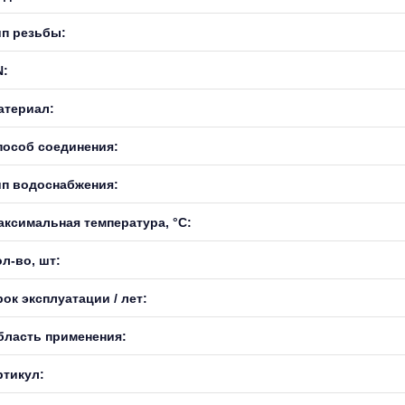
ип резьбы:
N:
атериал:
пособ соединения:
ип водоснабжения:
аксимальная температура, °С:
л-во, шт:
ок эксплуатации / лет:
бласть применения:
ртикул: