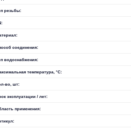
ип резьбы:
N:
атериал:
пособ соединения:
ип водоснабжения:
аксимальная температура, °С:
л-во, шт:
ок эксплуатации / лет:
бласть применения:
ртикул: