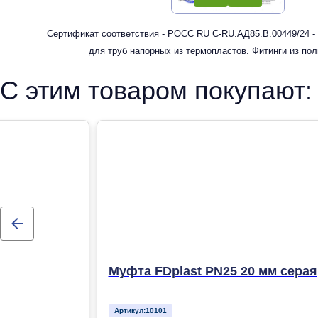
Сертификат соответствия - РОСС RU С-RU.АД85.В.00449/24 -
для труб напорных из термопластов. Фитинги из по
рандомсополимера (PP-R) для систем холодного, горячег
С этим товаром покупают:
отопления
Муфта FDplast PN25 20 мм серая
Артикул:
10101