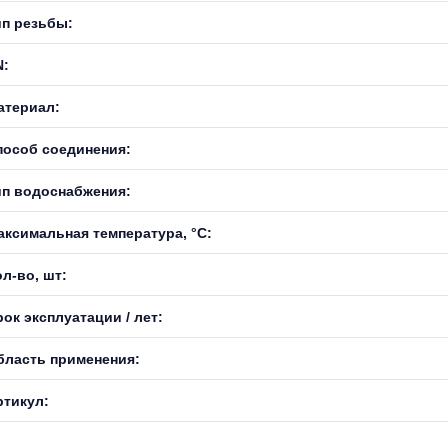
ип резьбы:
N:
атериал:
пособ соединения:
ип водоснабжения:
аксимальная температура, °С:
л-во, шт:
ок эксплуатации / лет:
бласть применения:
ртикул: