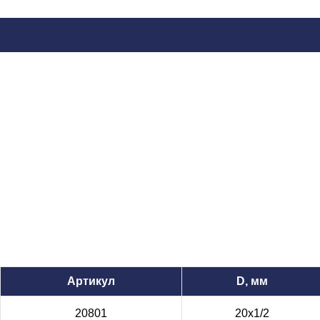
Артикул
D, мм
20801
20х1/2