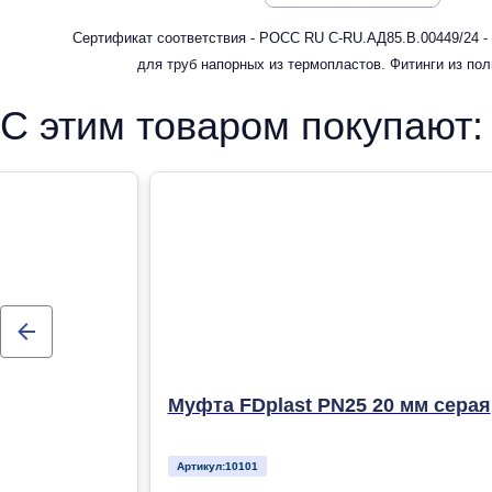
Сертификат соответствия - РОСС RU С-RU.АД85.В.00449/24 -
для труб напорных из термопластов. Фитинги из по
рандомсополимера (PP-R) для систем холодного, горячег
С этим товаром покупают:
отопления
Муфта FDplast PN25 20 мм серая
Артикул:
10101