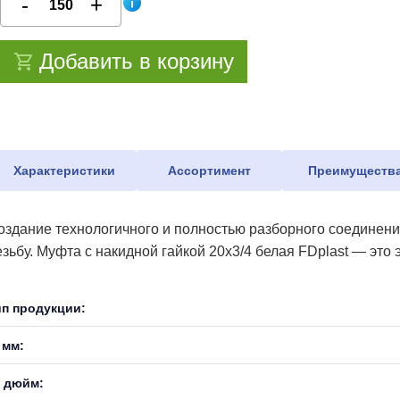
Добавить в корзину
Характеристики
Ассортимент
Преимуществ
оздание технологичного и полностью разборного соединен
езьбу. Муфта с накидной гайкой 20х3/4 белая FDplast — эт
ип продукции:
 мм:
, дюйм: