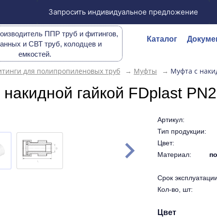
Запросить индивидуальное предложение
оизводитель ППР труб и фитингов,
Каталог
Докуме
анных и СВТ труб, колодцев и
емкостей.
тинги для полипропиленовых труб
→
Муфты
→
Муфта с наки
 накидной гайкой FDplast PN2
Артикул:
Тип продукции:
Цвет:
Материал:
по
Срок эксплуатации 
Кол-во, шт:
Цвет