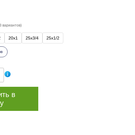
3 вариантов)
2
20х1
25х3/4
25х1/2
ов
ить в
у