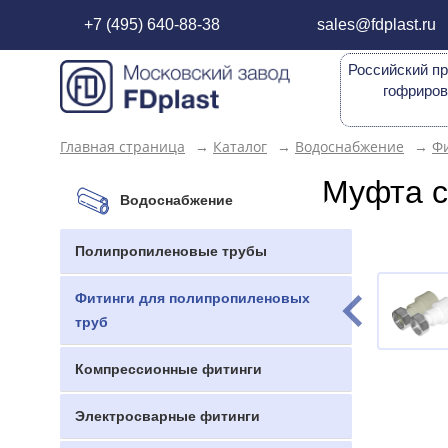
+7 (495) 640-88-38
sales@fdplast.ru
Российский пр
гофриров
Главная страница
→
Каталог
→
Водоснабжение
→
Фи
Муфта с
Водоснабжение
Полипропиленовые трубы
Фитинги для полипропиленовых
труб
Компрессионные фитинги
Электросварные фитинги