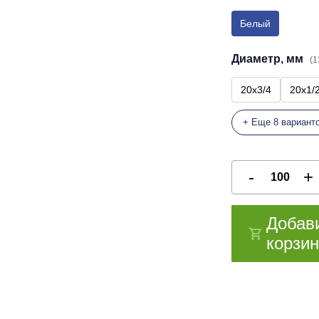
Белый
Диаметр, мм
(1
20х3/4
20х1/
+ Еще 8 вариант
Добав
корзин