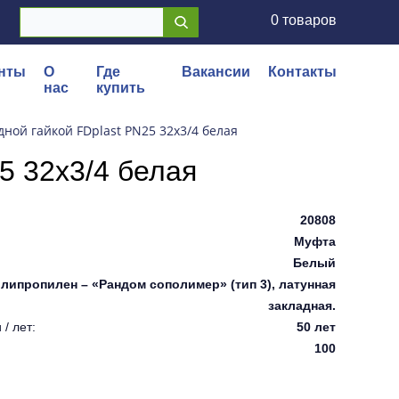
0 товаров
нты
О
Где
Вакансии
Контакты
нас
купить
дной гайкой FDplast PN25 32х3/4 белая
5 32х3/4 белая
20808
Муфта
Белый
липропилен – «Рандом сополимер» (тип 3), латунная
закладная.
/ лет:
50 лет
100