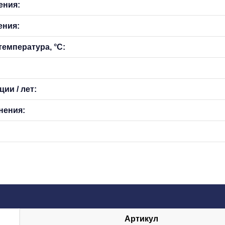
ения:
ения:
емпература, °С:
ии / лет:
нения:
Артикул