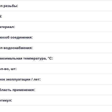
ип резьбы:
N:
атериал:
пособ соединения:
ип водоснабжения:
аксимальная температура, °С:
л-во, шт:
ок эксплуатации / лет:
бласть применения:
ртикул: