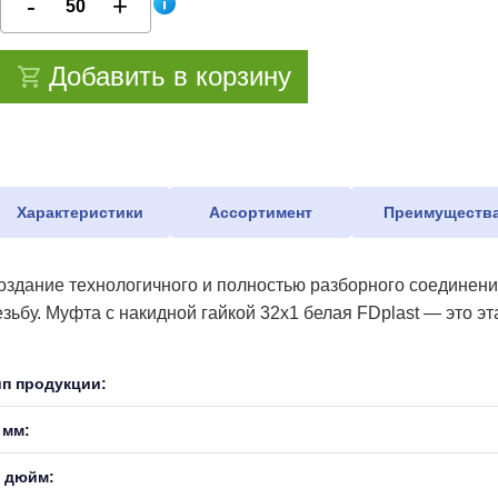
Добавить в корзину
Характеристики
Ассортимент
Преимуществ
оздание технологичного и полностью разборного соединен
езьбу. Муфта с накидной гайкой 32х1 белая FDplast — это 
ип продукции:
 мм:
, дюйм: