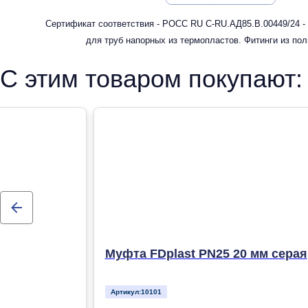
Сертификат соответствия - РОСС RU С-RU.АД85.В.00449/24 -
для труб напорных из термопластов. Фитинги из по
рандомсополимера (PP-R) для систем холодного, горячег
С этим товаром покупают:
отопления
Муфта FDplast PN25 20 мм серая
Артикул:
10101