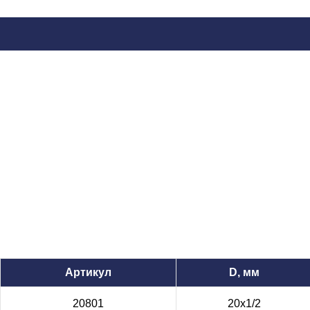
Артикул
D, мм
20801
20х1/2