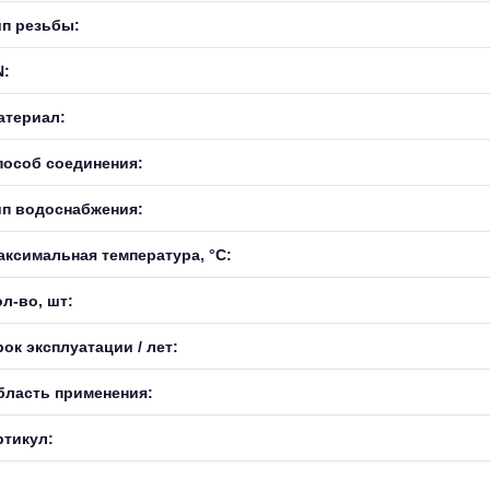
ип резьбы:
N:
атериал:
пособ соединения:
ип водоснабжения:
аксимальная температура, °С:
л-во, шт:
ок эксплуатации / лет:
бласть применения:
ртикул: