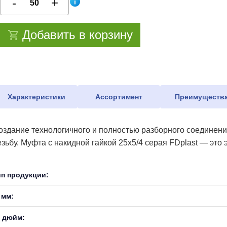
Добавить в корзину
Характеристики
Ассортимент
Преимуществ
оздание технологичного и полностью разборного соединен
езьбу. Муфта с накидной гайкой 25х5/4 серая FDplast — эт
ип продукции:
 мм:
, дюйм: