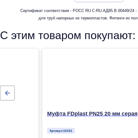
Сертификат соответствия - РОСС RU С-RU.АД85.В.00449/24 -
для труб напорных из термопластов. Фитинги из по
рандомсополимера (PP-R) для систем холодного, горячег
С этим товаром покупают:
отопления
Муфта FDplast PN25 20 мм серая
Артикул:
10101