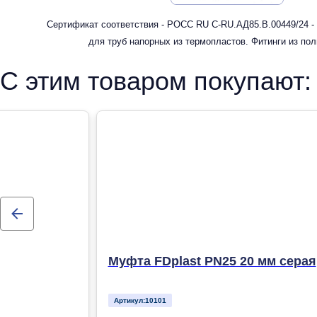
Сертификат соответствия - РОСС RU С-RU.АД85.В.00449/24 -
для труб напорных из термопластов. Фитинги из по
рандомсополимера (PP-R) для систем холодного, горячег
С этим товаром покупают:
отопления
Муфта FDplast PN25 20 мм серая
Артикул:
10101