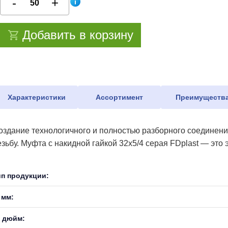
Добавить в корзину
Характеристики
Ассортимент
Преимуществ
оздание технологичного и полностью разборного соединен
езьбу. Муфта с накидной гайкой 32х5/4 серая FDplast — эт
ип продукции:
 мм:
, дюйм: