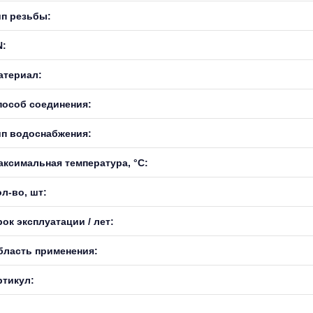
ип резьбы:
N:
атериал:
пособ соединения:
ип водоснабжения:
аксимальная температура, °С:
л-во, шт:
ок эксплуатации / лет:
бласть применения:
ртикул: