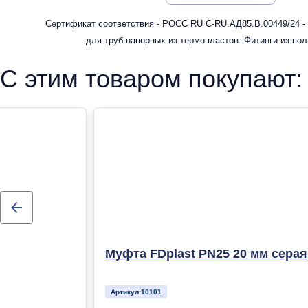
Сертификат соответствия - РОСС RU С-RU.АД85.В.00449/24 -
для труб напорных из термопластов. Фитинги из по
рандомсополимера (PP-R) для систем холодного, горячег
С этим товаром покупают:
отопления
Муфта FDplast PN25 20 мм серая
Артикул:
10101