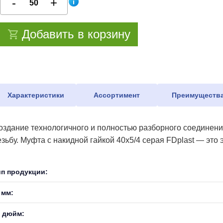
Добавить в корзину
Характеристики
Ассортимент
Преимуществ
оздание технологичного и полностью разборного соединен
езьбу. Муфта с накидной гайкой 40х5/4 серая FDplast — эт
ип продукции:
 мм:
, дюйм: