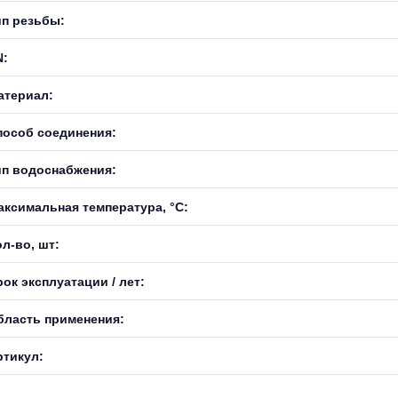
ип резьбы:
N:
атериал:
пособ соединения:
ип водоснабжения:
аксимальная температура, °С:
л-во, шт:
ок эксплуатации / лет:
бласть применения:
ртикул: