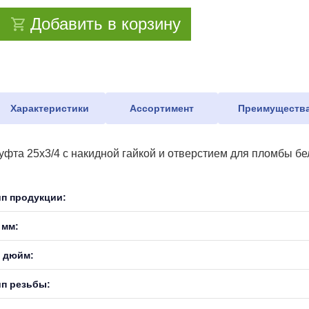
Добавить в корзину
Характеристики
Ассортимент
Преимуществ
уфта 25х3/4 с накидной гайкой и отверстием для пломбы б
ип продукции:
 мм:
, дюйм:
ип резьбы: