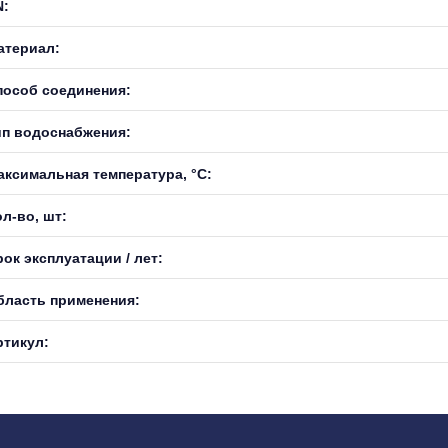
N:
атериал:
пособ соединения:
ип водоснабжения:
аксимальная температура, °С:
л-во, шт:
ок эксплуатации / лет:
бласть применения:
ртикул: