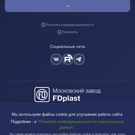
→
Политика конфиденциальности
Реквизиты
Социальные сети
+7 (495) 640-88-38
Мы используем файлы cookie для улучшения работы сайта.
sales@fdplast.ru
Подробнее - в
"Политике конфиденциальности персональных
140050, Московская обл., пос. Красково, ул. Карла Маркса, д. 117Б
данных"
.
Вы также можете изменить настройки файлов cookie в браузере, для этого