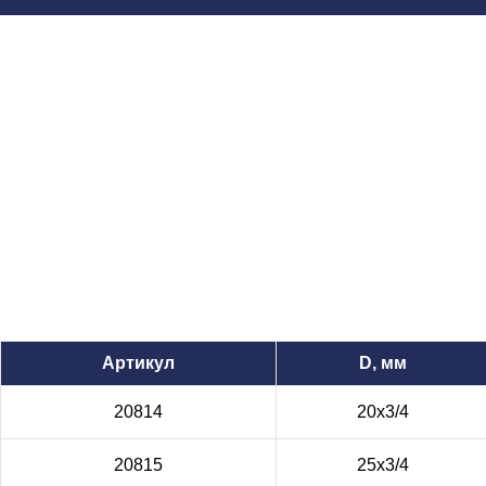
Артикул
D, мм
20814
20х3/4
20815
25х3/4