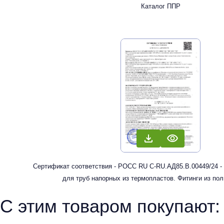
Каталог ППР
Сертификат соответствия - РОСС RU С-RU.АД85.В.00449/24 -
для труб напорных из термопластов. Фитинги из по
рандомсополимера (PP-R) для систем холодного, горячег
С этим товаром покупают:
отопления