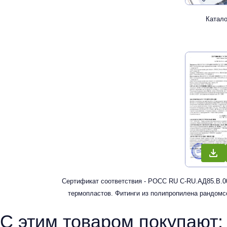
Катал
Сертификат соответствия - РОСС RU С-RU.АД85.В.00
термопластов. Фитинги из полипропилена рандомс
водоснабжени
С этим товаром покупают: