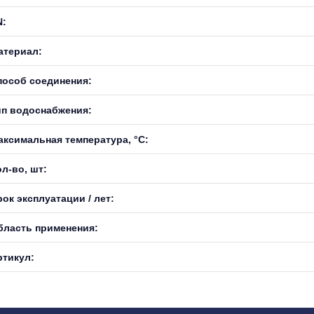
N:
атериал:
пособ соединения:
ип водоснабжения:
аксимальная температура, °С:
л-во, шт:
ок эксплуатации / лет:
бласть применения:
ртикул: