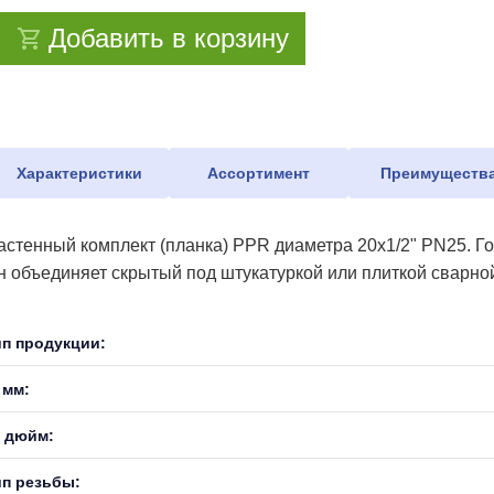
Добавить в корзину
Характеристики
Ассортимент
Преимуществ
астенный комплект (планка) PPR диаметра 20х1/2" PN25. Г
н объединяет скрытый под штукатуркой или плиткой сварно
ип продукции:
 мм:
, дюйм:
ип резьбы: