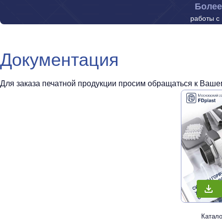
Более
работы с
Документация
Для заказа печатной продукции просим обращаться к Вашем
Катал