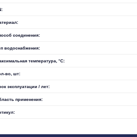
N:
атериал:
пособ соединения:
ип водоснабжения:
аксимальная температура, °С:
л-во, шт:
ок эксплуатации / лет:
бласть применения:
ртикул: