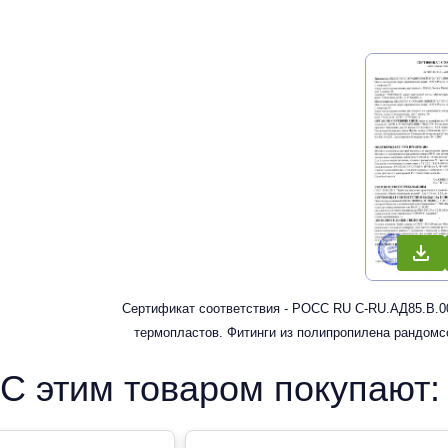
Сертификат соответствия - РОСС RU С-RU.АД85.В.00
термопластов. Фитинги из полипропилена рандомс
водоснабжени
С этим товаром покупают: