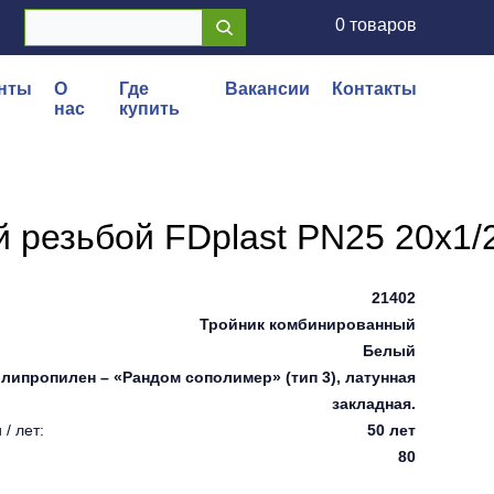
0 товаров
нты
О
Где
Вакансии
Контакты
нас
купить
 резьбой FDplast PN25 20х1/2
21402
Тройник комбинированный
Белый
липропилен – «Рандом сополимер» (тип 3), латунная
закладная.
/ лет:
50 лет
80