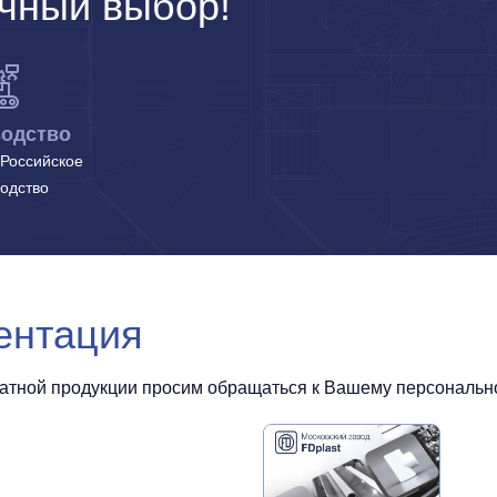
чный выбор!
одство
Российское
одство
ентация
чатной продукции просим обращаться к Вашему персональном