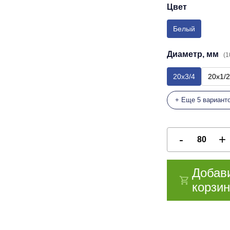
Цвет
Белый
Диаметр, мм
(1
20х3/4
20х1/2
+ Еще 5 вариант
Добав
корзин