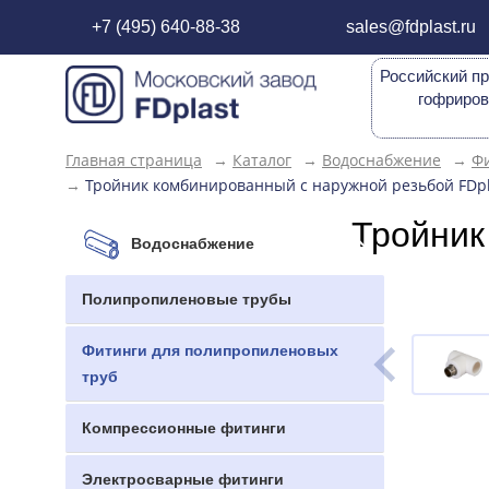
+7 (495) 640-88-38
sales@fdplast.ru
Российский пр
гофриров
Главная страница
→
Каталог
→
Водоснабжение
→
Фи
→
Тройник комбинированный с наружной резьбой FDpla
Тройник
Водоснабжение
Полипропиленовые трубы
Фитинги для полипропиленовых
труб
Компрессионные фитинги
Электросварные фитинги