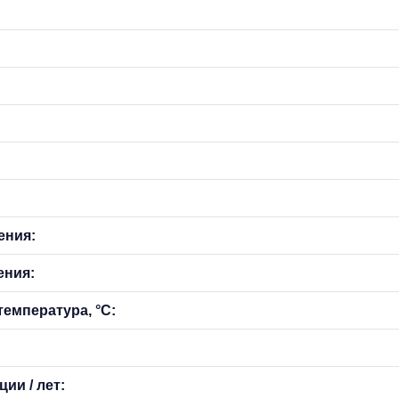
ения:
ения:
емпература, °С:
ии / лет: