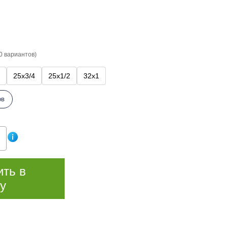
0 вариантов)
25х3/4
25х1/2
32х1
ов
ить в
у