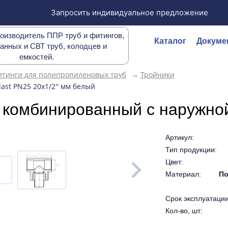
Запросить индивидуальное предложение
оизводитель ППР труб и фитингов,
Каталог
Докуме
анных и СВТ труб, колодцев и
емкостей.
тинги для полипропиленовых труб
→
Тройники
st PN25 20х1/2'' мм белый
 комбинированный с наружной
Артикул:
Тип продукции:
Цвет:
Материал:
По
Срок эксплуатации 
Кол-во, шт: