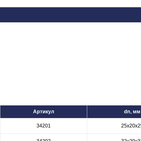
Артикул
dn, мм
34201
25х20х2