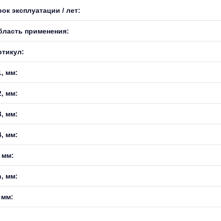
ок эксплуатации / лет:
бласть применения:
ртикул:
, мм:
, мм:
, мм:
, мм:
 мм:
, мм:
 мм: