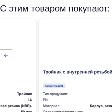
С этим товаром покупают:
Тройник с внутренней резьбой
Артикул:
34301
Тройник
Тип продукции:
16
PN:
вая резина (NBR).
Материал:
Корпус, заж
50 лет
Срок эксплуатации / лет: