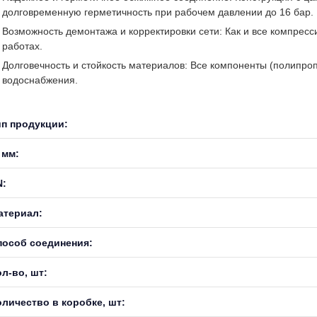
долговременную герметичность при рабочем давлении до 16 бар.
Возможность демонтажа и корректировки сети: Как и все компрес
работах.
Долговечность и стойкость материалов: Все компоненты (полипро
водоснабжения.
ип продукции:
 мм:
N:
атериал:
пособ соединения:
л-во, шт:
оличество в коробке, шт: