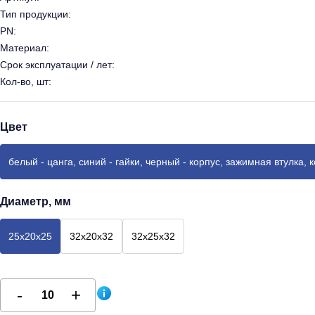
Тип продукции:
PN:
Материал:
Срок эксплуатации / лет:
Кол-во, шт:
Цвет
белый - цанга, синий - гайки, черный - корпус, зажимная втулка, 
Диаметр, мм
25х20х25
32х20х32
32х25х32