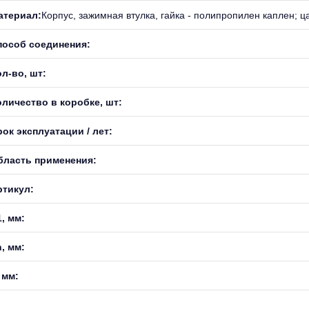
атериал:
Корпус, зажимная втулка, гайка - полипропилен каплен; ц
пособ соединения:
л-во, шт:
оличество в коробке, шт:
ок эксплуатации / лет:
бласть применения:
ртикул:
, мм:
, мм:
 мм: