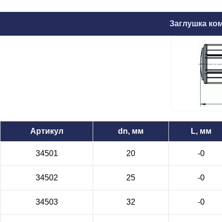
Заглушка ко
Артикул
dn, мм
L, мм
34501
20
-0
34502
25
-0
34503
32
-0