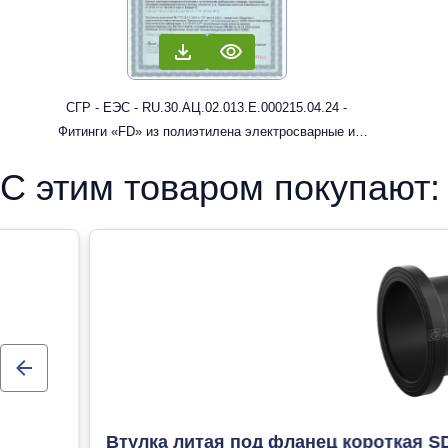
СГР - ЕЭС - RU.30.АЦ.02.013.Е.000215.04.24 -
Фитинги «FD» из полиэтилена электросварные и
литые с трубным концом: муфты, отводы
С этим товаром покупают:
Втулка литая под фланец короткая S