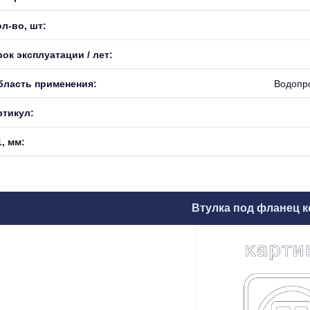
л-во, шт:
ок эксплуатации / лет:
бласть применения:
Водопр
ртикул:
, мм:
Втулка под фланец к