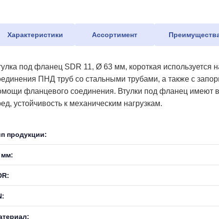
Характеристики
Ассортимент
Преимуществ
тулка под фланец SDR 11, Ø 63 мм, короткая используется 
оединения ПНД труб со стальными трубами, а также с запо
омощи фланцевого соединения. Втулки под фланец имеют в
ред, устойчивость к механическим нагрузкам.
ип продукции:
 мм:
DR:
N:
атериал: