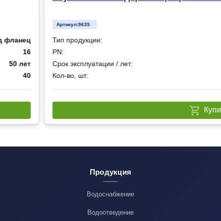
Артикул:
9635
д фланец
Тип продукции:
16
PN:
50 лет
Срок эксплуатации / лет:
40
Кол-во, шт:
Купи
Продукция
Водоснабжение
Водоотведение