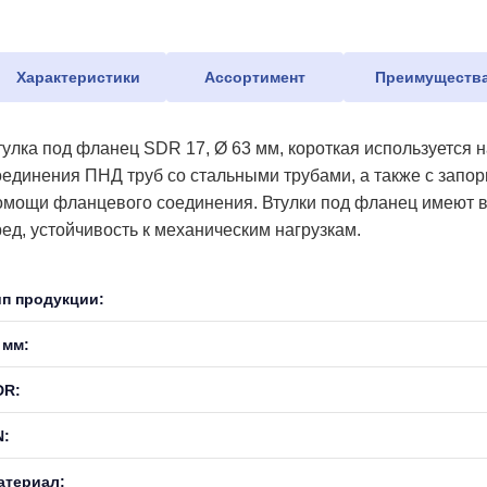
Характеристики
Ассортимент
Преимуществ
тулка под фланец SDR 17, Ø 63 мм, короткая используется 
оединения ПНД труб со стальными трубами, а также с запо
омощи фланцевого соединения. Втулки под фланец имеют в
ред, устойчивость к механическим нагрузкам.
ип продукции:
 мм:
DR:
N:
атериал: