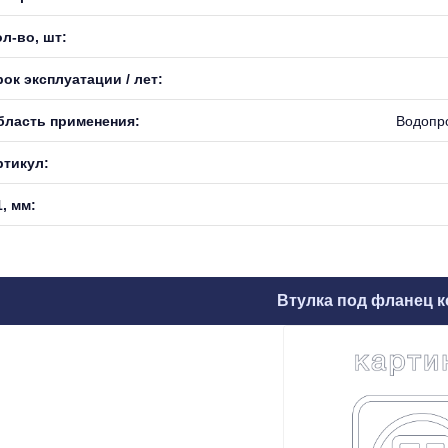
л-во, шт:
ок эксплуатации / лет:
бласть применения:
Водопр
ртикул:
, мм:
Втулка под фланец к