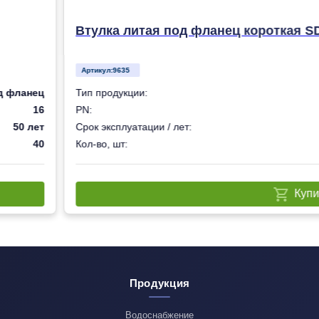
Втулка литая под фланец короткая S
Артикул:
9635
д фланец
Тип продукции:
16
PN:
50 лет
Срок эксплуатации / лет:
40
Кол-во, шт:
Купи
Продукция
Водоснабжение