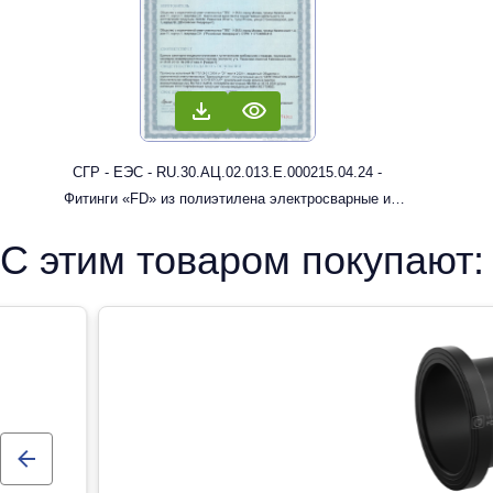
СГР - ЕЭС - RU.30.АЦ.02.013.Е.000215.04.24 -
Фитинги «FD» из полиэтилена электросварные и
литые с трубным концом: муфты, отводы
С этим товаром покупают: