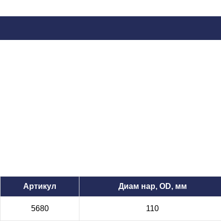
Артикул
Диам нар, OD, мм
5680
110