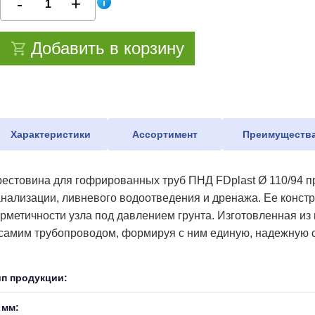
Добавить в корзину
Характеристики
Ассортимент
Преимуществ
рестовина для гофрированных труб ПНД FDplast Ø 110/94 п
анализации, ливневого водоотведения и дренажа. Ее констр
ерметичности узла под давлением грунта. Изготовленная из
 самим трубопроводом, формируя с ним единую, надежную с
ип продукции:
 мм: