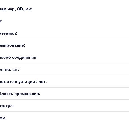
иам нар, OD, мм:
N:
атериал:
рмирование:
пособ соединения:
л-во, шт:
ок эксплуатации / лет:
бласть применения:
ртикул:
 мм: