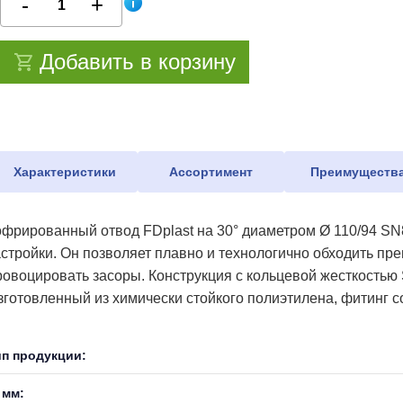
Добавить в корзину
Характеристики
Ассортимент
Преимуществ
офрированный отвод FDplast на 30° диаметром Ø 110/94 SN
астройки. Он позволяет плавно и технологично обходить пр
ровоцировать засоры. Конструкция с кольцевой жесткостью
зготовленный из химически стойкого полиэтилена, фитинг с
ип продукции:
 мм: