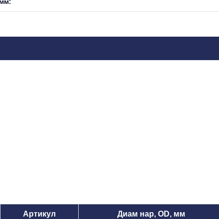
 мм:
Артикул
Диам нар, OD, мм