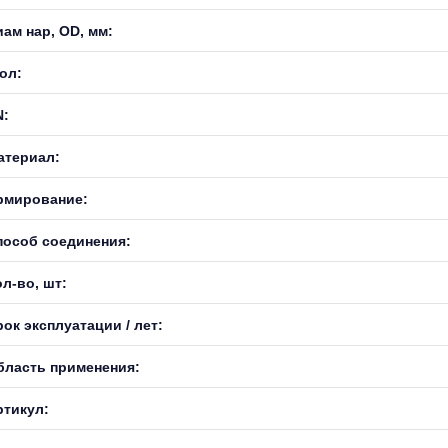
иам нар, OD, мм:
ол:
N:
атериал:
рмирование:
пособ соединения:
л-во, шт:
ок эксплуатации / лет:
бласть применения:
ртикул: