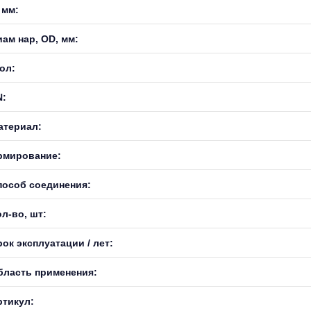
 мм:
иам нар, OD, мм:
ол:
N:
атериал:
рмирование:
пособ соединения:
л-во, шт:
ок эксплуатации / лет:
бласть применения:
ртикул: