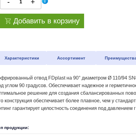
Добавить в корзину
Характеристики
Ассортимент
Преимуществ
офрированный отвод FDplast на 90° диаметром Ø 110/94 SN
од углом 90 градусов. Обеспечивает надежное и герметичн
птимальное решение для создания сбалансированных поворот
го конструкция обеспечивает более плавное, чем у стандарт
итинг гарантирует целостность соединения под давлением г
ип продукции: