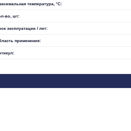
аксимальная температура, °С:
л-во, шт:
ок эксплуатации / лет:
бласть применения:
ртикул: