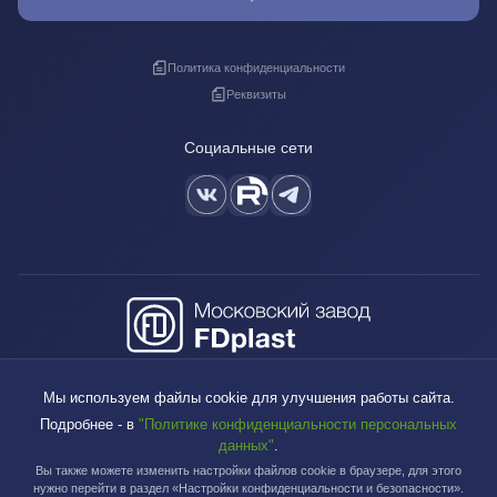
Политика конфиденциальности
Реквизиты
Социальные сети
+7 (495) 640-88-38
Мы используем файлы cookie для улучшения работы сайта.
sales@fdplast.ru
Подробнее - в
"Политике конфиденциальности персональных
140050, Московская обл., пос. Красково, ул. Карла Маркса, д. 117Б
данных"
.
Вы также можете изменить настройки файлов cookie в браузере, для этого
нужно перейти в раздел «Настройки конфиденциальности и безопасности».