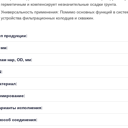
герметичным и компенсирует незначительные осадки грунта.
Универсальность применения: Помимо основных функций в система
устройства фильтрационных колодцев и скважин.
ип продукции:
 мм:
иам нар, OD, мм:
N:
атериал:
рмирование:
арианты исполнения:
пособ соединения: