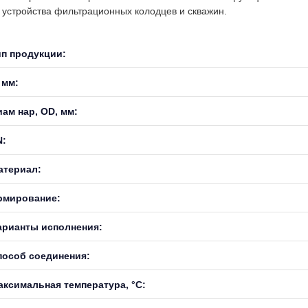
устройства фильтрационных колодцев и скважин.
ип продукции:
 мм:
иам нар, OD, мм:
N:
атериал:
рмирование:
арианты исполнения:
пособ соединения:
аксимальная температура, °С: