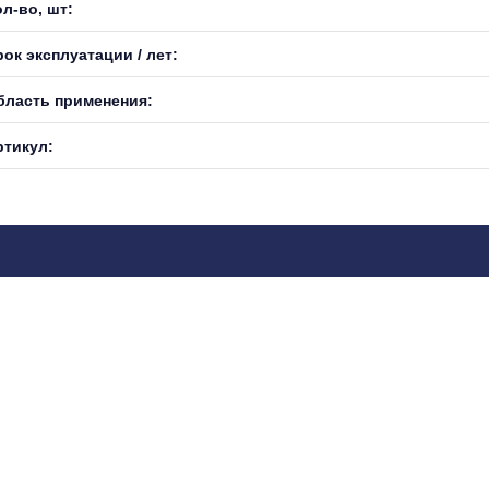
л-во, шт:
ок эксплуатации / лет:
бласть применения:
ртикул: