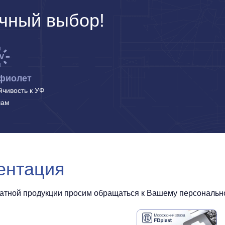
чный выбор!
фиолет
йчивость к УФ
чам
ентация
чатной продукции просим обращаться к Вашему персональном