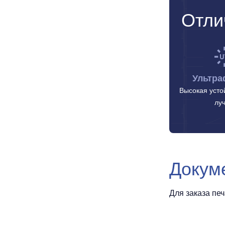
Отли
Ультра
Высокая усто
лу
Докум
Для заказа пе