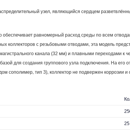
пределительный узел, являющийся сердцем разветвлённых 
 обеспечивает равномерный расход среды по всем отводам,
ных коллекторов с резьбовыми отводами, эта модель предс
агистрального канала (32 мм) и плавными переходами к ч
 базой для создания группового узла подключения. На его
дом сополимер, тип 3), коллектор не подвержен коррозии и
Ко
25
25