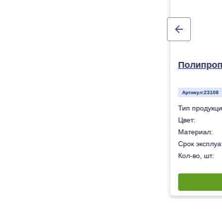
Полипроп
Артикул:
23108
Коллектор
Тип продукци
Белый
Цвет:
липропилен – «Рандом сополимер» (тип 3).
Материал:
50 лет
Срок эксплуат
40
Кол-во, шт: