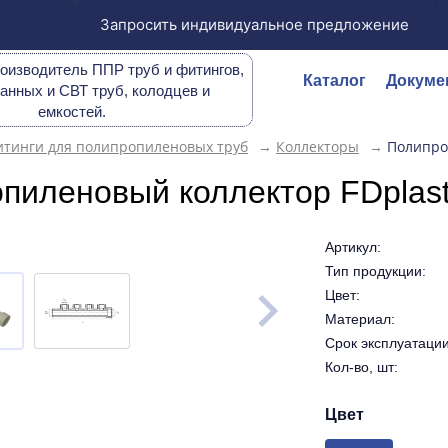
Запросить индивидуальное предложение
оизводитель ППР труб и фитингов,
Каталог
Докуме
анных и СВТ труб, колодцев и
емкостей.
тинги для полипропиленовых труб
→
Коллекторы
→
Полипро
пиленовый коллектор FDplas
Артикул:
Тип продукции:
Цвет:
Материал:
Срок эксплуатации 
Кол-во, шт:
Цвет