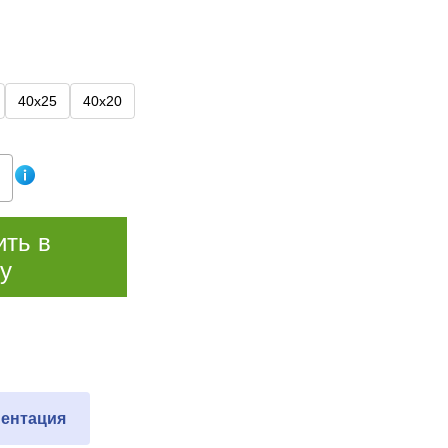
40х25
40х20
ить в
у
ентация