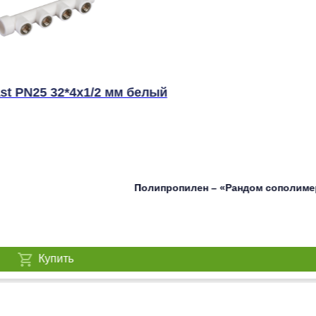
t PN25 32*4х1/2 мм белый
Полипропилен – «Рандом сополимер»
Купить