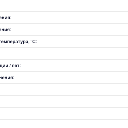
ения:
ения:
емпература, °С:
ии / лет:
нения: