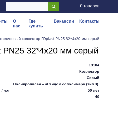
0 товаров
нты
О
Где
Вакансии
Контакты
нас
купить
пиленовый коллектор FDplast PN25 32*4х20 мм серый
t PN25 32*4х20 мм серый
13104
Коллектор
Серый
Полипропилен – «Рандом сополимер» (тип 3).
/ лет:
50 лет
40