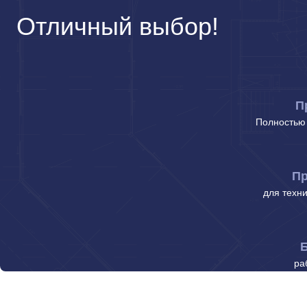
Отличный выбор!
П
Полностью 
Пр
для техн
Б
ра