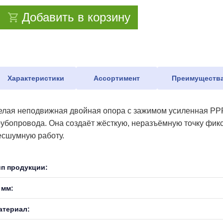
Добавить в корзину
Характеристики
Ассортимент
Преимуществ
елая неподвижная двойная опора с зажимом усиленная PPR
рубопровода. Она создаёт жёсткую, неразъёмную точку фик
есшумную работу.
ип продукции:
 мм:
атериал: