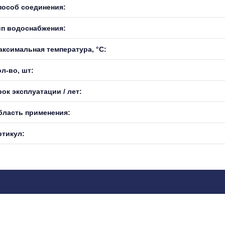
пособ соединения:
ип водоснабжения:
аксимальная температура, °С:
л-во, шт:
ок эксплуатации / лет:
бласть применения:
ртикул: