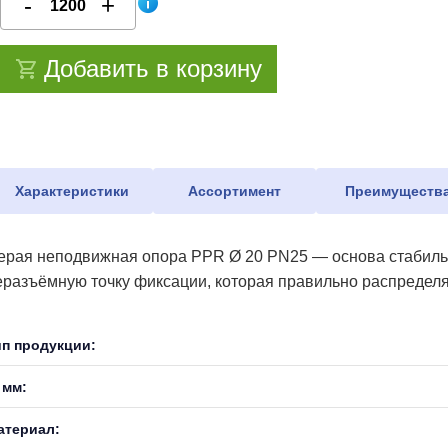
Добавить в корзину
Характеристики
Ассортимент
Преимуществ
ерая неподвижная опора PPR Ø 20 PN25 — основа стабильно
еразъёмную точку фиксации, которая правильно распределя
ип продукции:
 мм:
атериал: