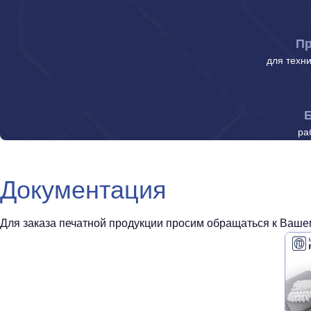
Пр
для техн
Б
ра
Документация
Для заказа печатной продукции просим обращаться к Вашем