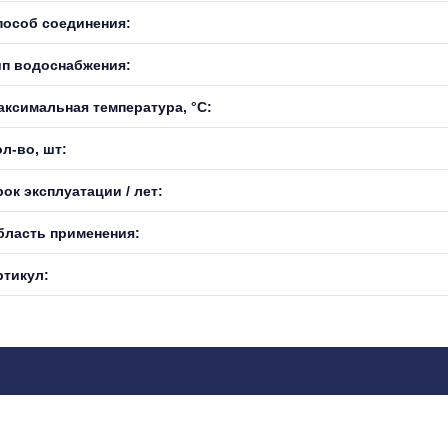
пособ соединения:
ип водоснабжения:
аксимальная температура, °С:
л-во, шт:
ок эксплуатации / лет:
бласть применения:
ртикул: