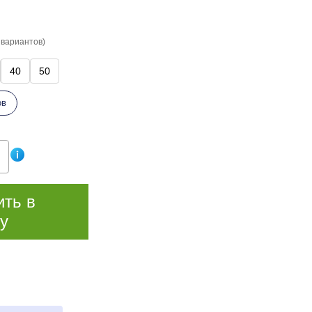
 вариантов)
40
50
ов
ить в
у