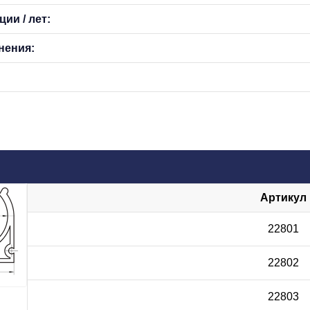
ии / лет:
нения:
Артикул
22801
22802
22803