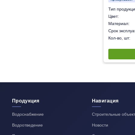
Опора
Тип продукци
Белый
Цвет:
липропилен – «Рандом сополимер» (тип 3).
Материал:
50 лет
Срок эксплуат
1200
Кол-во, шт:
Продукция
Навигация
Водоснабжение
Строительные объек
Водоотведение
Новости