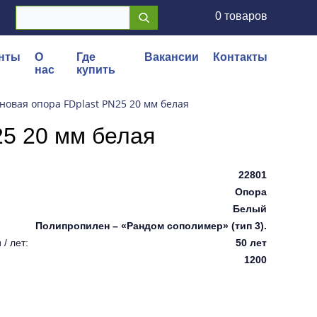
0 товаров
нты
О
Где
Вакансии
Контакты
нас
купить
овая опора FDplast PN25 20 мм белая
5 20 мм белая
22801
Опора
Белый
Полипропилен – «Рандом сополимер» (тип 3).
/ лет:
50 лет
1200