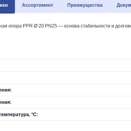
ики
Ассортимент
Преимущества
Докум
ая опора PPR Ø 20 PN25 — основа стабильности и долгове
ения:
ения:
емпература, °С: