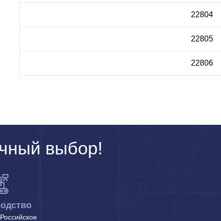
22804
22805
22806
чный выбор!
одство
Российское