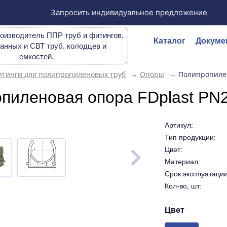
Запросить индивидуальное предложение
оизводитель ППР труб и фитингов,
Каталог
Докуме
анных и СВТ труб, колодцев и
емкостей.
тинги для полипропиленовых труб
→
Опоры
→
Полипропилен
пиленовая опора FDplast PN2
Артикул:
Тип продукции:
Цвет:
Материал:
Срок эксплуатации 
Кол-во, шт:
Цвет