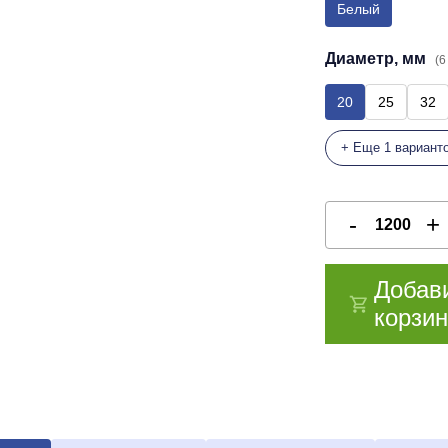
Белый
Диаметр, мм
(6
20
25
32
+ Еще 1 вариант
Добав
корзин