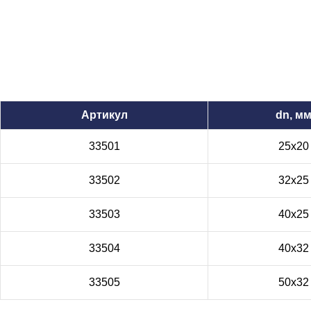
Артикул
dn, м
33501
25х20
33502
32х25
33503
40х25
33504
40х32
33505
50х32