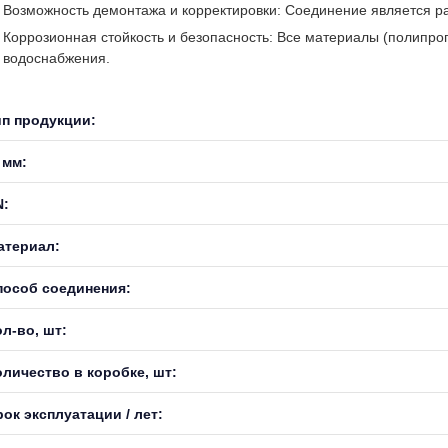
Возможность демонтажа и корректировки: Соединение является ра
Коррозионная стойкость и безопасность: Все материалы (полипро
водоснабжения.
ип продукции:
 мм:
N:
атериал:
пособ соединения:
л-во, шт:
оличество в коробке, шт:
ок эксплуатации / лет: