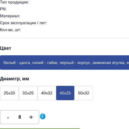
Тип продукции:
PN:
Материал:
Срок эксплуатации / лет:
Кол-во, шт:
Цвет
белый - цанга, синий - гайки, черный - корпус, зажимная втулка, 
Диаметр, мм
25х20
32х25
40х32
40х25
50х32