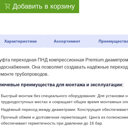
Добавить в корзину
Характеристики
Ассортимент
Преимуществ
уфта переходная ПНД компрессионная Premium диаметром 4
одоснабжения. Она позволяет создавать надёжные переходы
емонте трубопроводов.
лючевые преимущества для монтажа и эксплуатации:
Быстрый монтаж без специального оборудования: Для установки не
труднодоступных местах и сокращает общее время монтажных оп
Надёжный переход между диаметрами: Конструкция обеспечивает п
Прочный обжим и долговечная герметизация: Цанга из полиоксим
обеспечивает герметичность при давлении до 16 бар.