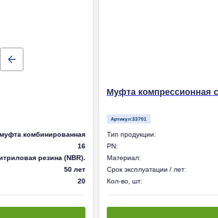
Муфта компрессионная с нар
Артикул:
33701
 комбинированная
Тип продукции:
16
PN:
овая резина (NBR).
Материал:
корп
50 лет
Срок эксплуатации / лет:
20
Кол-во, шт: