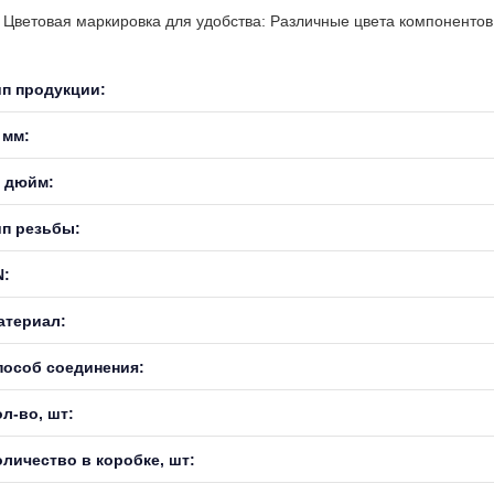
Цветовая маркировка для удобства: Различные цвета компонентов 
ип продукции:
 мм:
, дюйм:
ип резьбы:
N:
атериал:
пособ соединения:
л-во, шт:
оличество в коробке, шт: