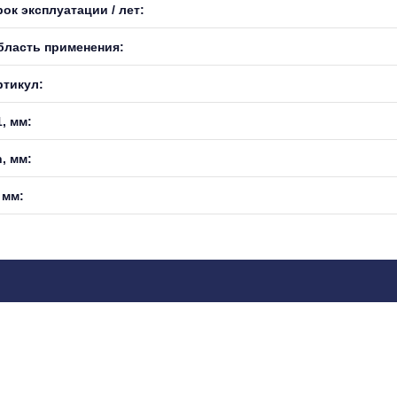
ок эксплуатации / лет:
бласть применения:
ртикул:
, мм:
, мм:
 мм: