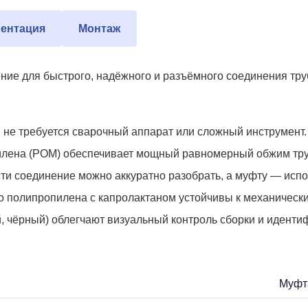
ентация
Монтаж
 для быстрого, надёжного и разъёмного соединения труб П
не требуется сварочный аппарат или сложный инструмент. 
илена (POM) обеспечивает мощный равномерный обжим трубы
и соединение можно аккуратно разобрать, а муфту — исполь
 полипропилена с капролактаном устойчивы к механически
, чёрный) облегчают визуальный контроль сборки и иденти
Муфт