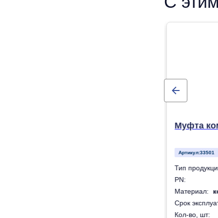
С этим
Муфта ко
Артикул:
33501
Муфта соединительная
Тип продукци
16
PN:
тельное кольцо - нитриловая резина (NBR).
Материал:
к
50 лет
Срок эксплуат
10
Кол-во, шт: