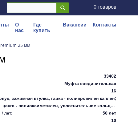
0 товаров
нты
О
Где
Вакансии
Контакты
нас
купить
Premium 25 мм
мм
33402
Муфта соединительная
16
рпус, зажимная втулка, гайка - полипропилен каплен;
цанга - полиоксиметилен; уплотнительное кольцо -
/ лет:
нитриловая резина (NBR).
50 лет
10