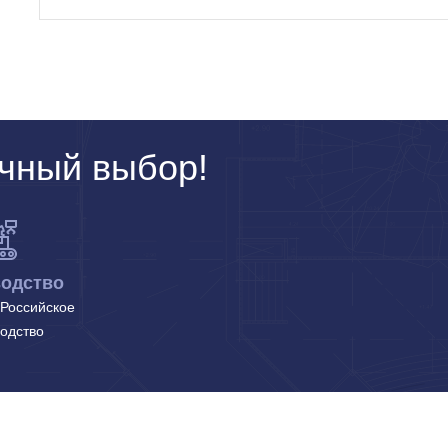
чный выбор!
одство
Российское
одство