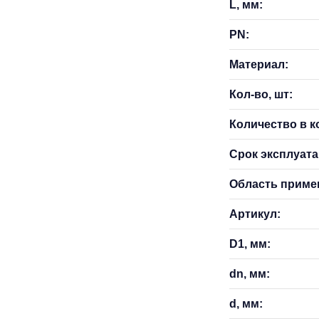
L, мм:
PN:
Материал:
Кол-во, шт:
Количество в к
Срок эксплуатац
Область приме
Артикул:
D1, мм:
dn, мм:
d, мм: