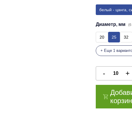
белый - цанга, с
Диаметр, мм
(6
20
25
32
+ Еще 1 вариант
Добав
корзин