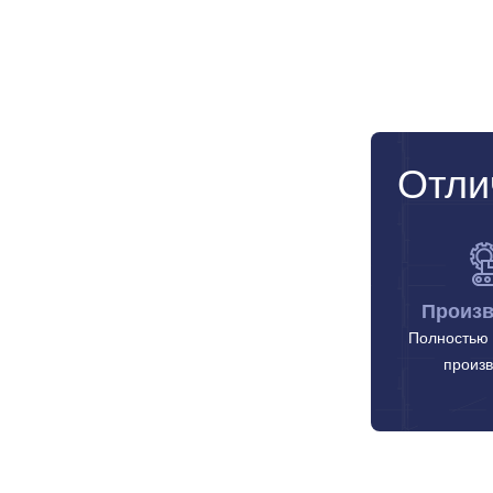
Отли
Произв
Полностью 
произв