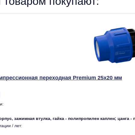
 товаром покупают:
мпрессионная переходная Premium 25x20 мм
и:
орпус, зажимная втулка, гайка - полипропилен каплен; цанга 
ации / лет: