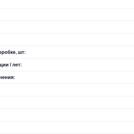
оробке, шт:
ии / лет:
нения: