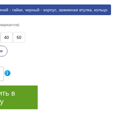
иний - гайки, черный - корпус, зажимная втулка, кольцо
 вариантов)
40
50
ов
ить в
у