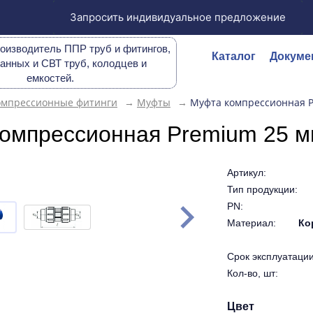
Запросить индивидуальное предложение
оизводитель ППР труб и фитингов,
Каталог
Докуме
анных и СВТ труб, колодцев и
емкостей.
омпрессионные фитинги
→
Муфты
→
Муфта компрессионная 
омпрессионная Premium 25 
Артикул:
Тип продукции:
PN:
Материал:
Ко
Срок эксплуатации 
Кол-во, шт:
Цвет