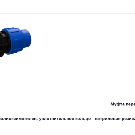
Муфта пер
- полиоксиметилен; уплотнительное кольцо - нитриловая резина