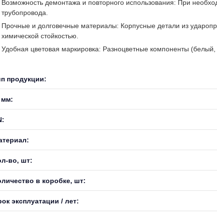
Возможность демонтажа и повторного использования: При необход
трубопровода.
Прочные и долговечные материалы: Корпусные детали из ударопр
химической стойкостью.
Удобная цветовая маркировка: Разноцветные компоненты (белый, 
ип продукции:
 мм:
N:
атериал:
л-во, шт:
оличество в коробке, шт:
ок эксплуатации / лет: