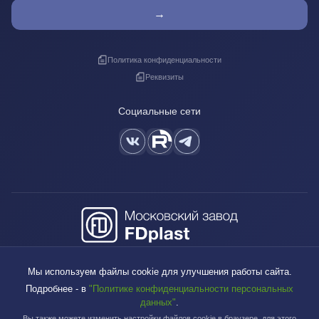
→
Политика конфиденциальности
Реквизиты
Социальные сети
+7 (495) 640-88-38
Мы используем файлы cookie для улучшения работы сайта.
sales@fdplast.ru
Подробнее - в
"Политике конфиденциальности персональных
140050, Московская обл., пос. Красково, ул. Карла Маркса, д. 117Б
данных"
.
Вы также можете изменить настройки файлов cookie в браузере, для этого