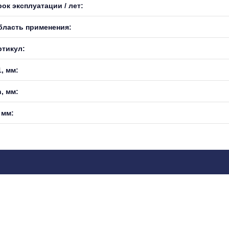
ок эксплуатации / лет:
бласть применения:
ртикул:
, мм:
, мм:
 мм: