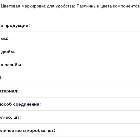
Цветовая маркировка для удобства: Различные цвета компонентов 
ип продукции:
 мм:
, дюйм:
ип резьбы:
N:
атериал:
пособ соединения:
л-во, шт:
оличество в коробке, шт: