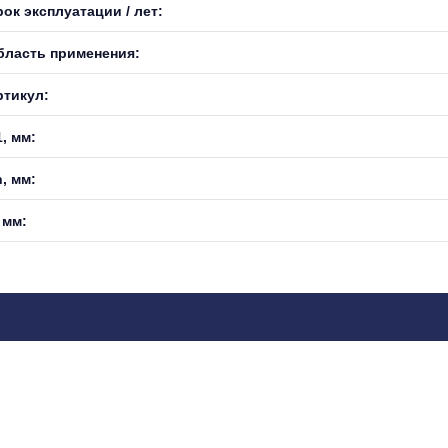
ок эксплуатации / лет:
бласть применения:
ртикул:
, мм:
, мм:
 мм: