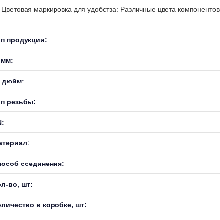
Цветовая маркировка для удобства: Различные цвета компонентов 
ип продукции:
 мм:
, дюйм:
ип резьбы:
N:
атериал:
пособ соединения:
л-во, шт:
оличество в коробке, шт: