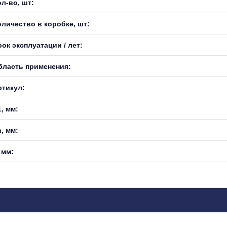
л-во, шт:
оличество в коробке, шт:
ок эксплуатации / лет:
бласть применения:
ртикул:
, мм:
, мм:
 мм: