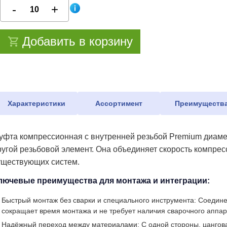
Добавить в корзину
Характеристики
Ассортимент
Преимуществ
уфта компрессионная с внутренней резьбой Premium диамет
ругой резьбовой элемент. Она объединяет скорость компре
уществующих систем.
лючевые преимущества для монтажа и интеграции:
Быстрый монтаж без сварки и специального инструмента: Соедине
сокращает время монтажа и не требует наличия сварочного аппар
Надёжный переход между материалами: С одной стороны, цанговая