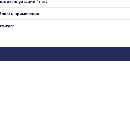
ок эксплуатации / лет:
бласть применения:
ртикул: