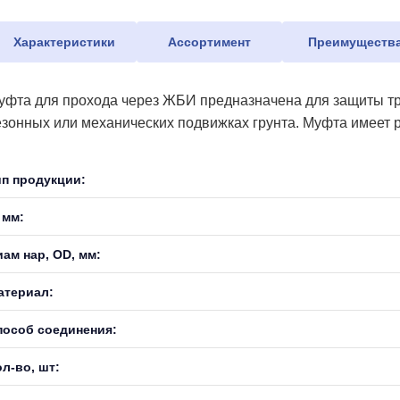
Характеристики
Ассортимент
Преимуществ
уфта для прохода через ЖБИ предназначена для защиты тру
езонных или механических подвижках грунта. Муфта имеет 
ип продукции:
 мм:
иам нар, OD, мм:
атериал:
пособ соединения:
л-во, шт: