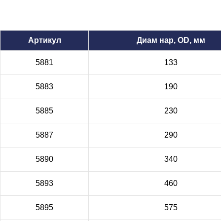
Артикул
Диам нар, OD, мм
5881
133
5883
190
5885
230
5887
290
5890
340
5893
460
5895
575