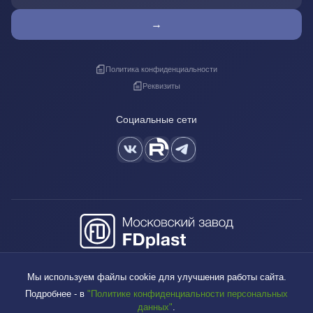
→
Политика конфиденциальности
Реквизиты
Социальные сети
+7 (495) 640-88-38
Мы используем файлы cookie для улучшения работы сайта.
sales@fdplast.ru
Подробнее - в
"Политике конфиденциальности персональных
140050, Московская обл., пос. Красково, ул. Карла Маркса, д. 117Б
данных"
.