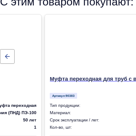
С этим товаром покупают:
Муфта переходная для труб с в
Артикул:
90383
уфта переходная
Тип продукции:
ния (ПНД) ПЭ-100
Материал:
50 лет
Срок эксплуатации / лет:
1
Кол-во, шт: