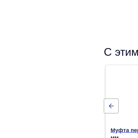
С этим
Муфта пер
мм