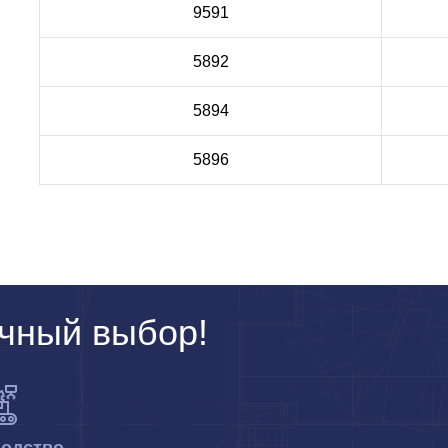
9591
5892
5894
5896
чный выбор!