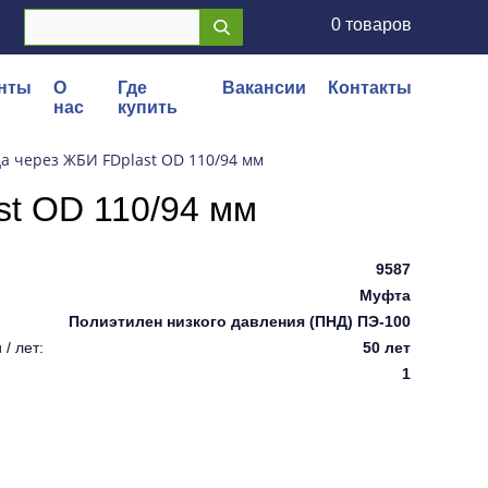
0 товаров
нты
О
Где
Вакансии
Контакты
нас
купить
а через ЖБИ FDplast OD 110/94 мм
t OD 110/94 мм
9587
Муфта
Полиэтилен низкого давления (ПНД) ПЭ-100
/ лет:
50 лет
1