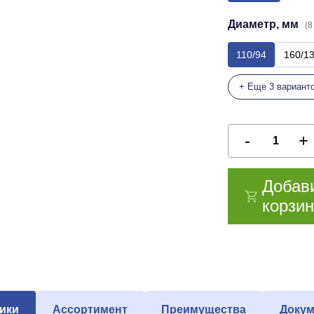
Диаметр, мм
(8
110/94
160/1
+ Еще 3 вариант
Добав
корзин
ики
Ассортимент
Преимущества
Докум