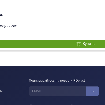
и:
ации / лет:
Купить
Подписывайтесь на новости FDplast
ты
→