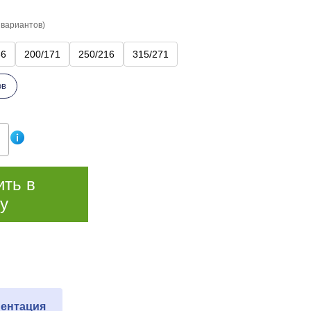
 вариантов)
36
200/171
250/216
315/271
ов
ить в
у
ентация