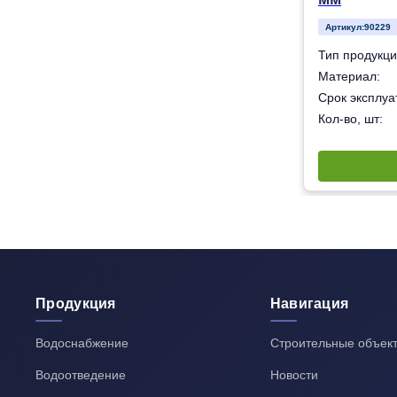
Артикул:
90229
Муфта
Тип продукци
олиэтилен низкого давления (ПНД) ПЭ-100
Материал:
50 лет
Срок эксплуат
1
Кол-во, шт:
Продукция
Навигация
Водоснабжение
Строительные объек
Водоотведение
Новости