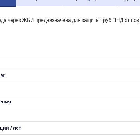
да через ЖБИ предназначена для защиты труб ПНД от повре
мм:
ения:
ии / лет: