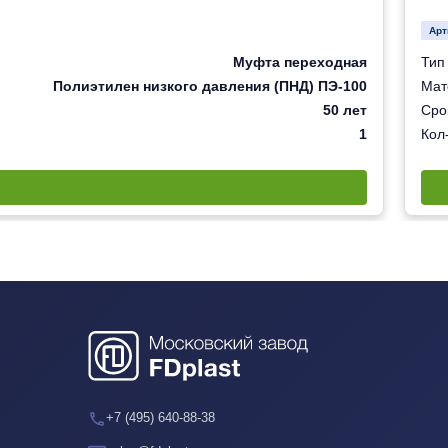
Арт
Муфта переходная
Тип
Полиэтилен низкого давления (ПНД) ПЭ-100
Мат
50 лет
Сро
1
Кол-
+7 (495) 640-88-38