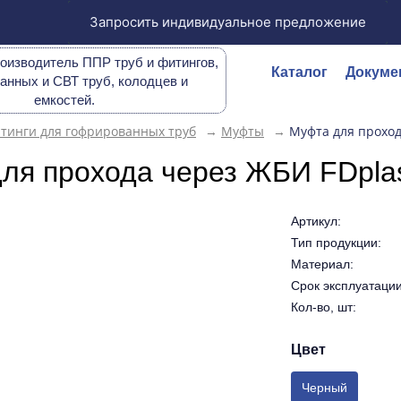
Запросить индивидуальное предложение
оизводитель ППР труб и фитингов,
Каталог
Докуме
анных и СВТ труб, колодцев и
емкостей.
тинги для гофрированных труб
→
Муфты
→
Муфта для проход
ля прохода через ЖБИ FDplas
Артикул:
Тип продукции:
Материал:
Срок эксплуатации 
Кол-во, шт:
Цвет
Черный