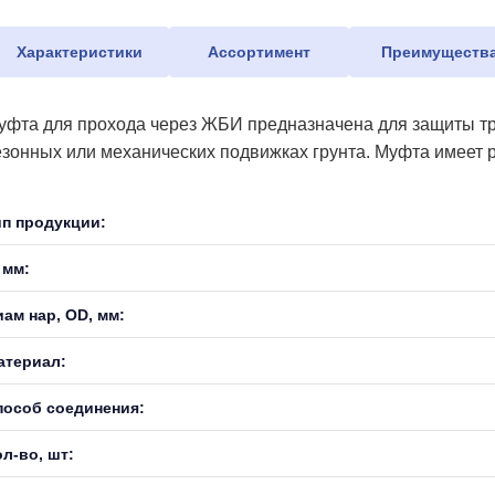
Характеристики
Ассортимент
Преимуществ
уфта для прохода через ЖБИ предназначена для защиты тру
езонных или механических подвижках грунта. Муфта имеет 
ип продукции:
 мм:
иам нар, OD, мм:
атериал:
пособ соединения:
л-во, шт: