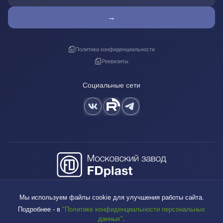
→
Политика конфиденциальности
Реквизиты
Социальные сети
+7 (495) 640-88-38
Мы используем файлы cookie для улучшения работы сайта.
sales@fdplast.ru
Подробнее - в
"Политике конфиденциальности персональных
140050, Московская обл., пос. Красково, ул. Карла Маркса, д. 117Б
данных"
.