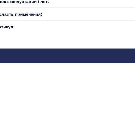
ок эксплуатации / лет:
бласть применения:
ртикул: