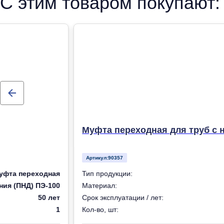
С этим товаром покупают:
Муфта переходная для труб с 
Артикул:
90357
уфта переходная
Тип продукции:
ния (ПНД) ПЭ-100
Материал:
50 лет
Срок эксплуатации / лет:
1
Кол-во, шт: