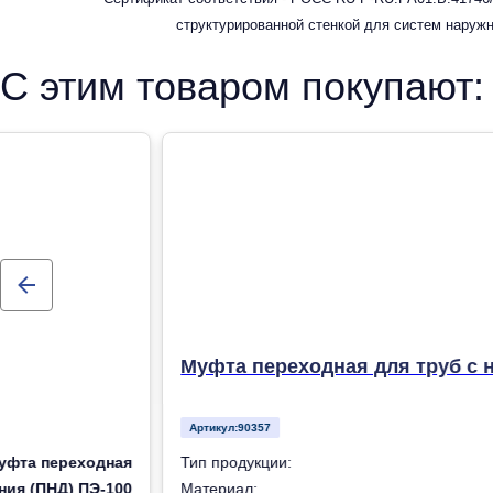
структурированной стенкой для систем наруж
С этим товаром покупают:
Муфта переходная для труб с 
Артикул:
90357
уфта переходная
Тип продукции:
ния (ПНД) ПЭ-100
Материал: