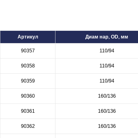
Артикул
Диам нар, OD, мм
90357
110/94
90358
110/94
90359
110/94
90360
160/136
90361
160/136
90362
160/136