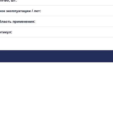
л-во, шт:
ок эксплуатации / лет:
бласть применения:
ртикул: