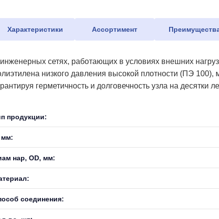
Характеристики
Ассортимент
Преимуществ
 инженерных сетях, работающих в условиях внешних нагрузо
олиэтилена низкого давления высокой плотности (ПЭ 100),
арантируя герметичность и долговечность узла на десятки ле
ип продукции:
 мм:
иам нар, OD, мм:
атериал:
пособ соединения: