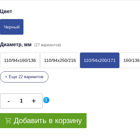
Цвет
Черный
Диаметр, мм
(27 вариантов)
110/94х160/136
110/94х250/216
110/94х200/171
160/136
+ Еще 22 вариантов
Добавить в корзину