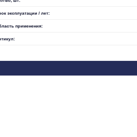
л-во, шт:
ок эксплуатации / лет:
бласть применения:
ртикул: