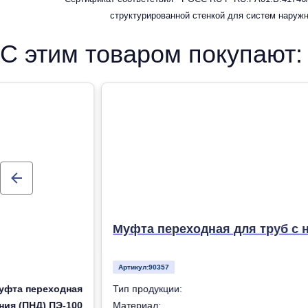
структурированной стенкой для систем наруж
С этим товаром покупают:
Муфта переходная для труб с 
Артикул:
90357
уфта переходная
Тип продукции:
ния (ПНД) ПЭ-100
Материал: