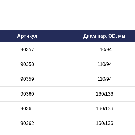
Артикул
Диам нар, OD, мм
90357
110/94
90358
110/94
90359
110/94
90360
160/136
90361
160/136
90362
160/136