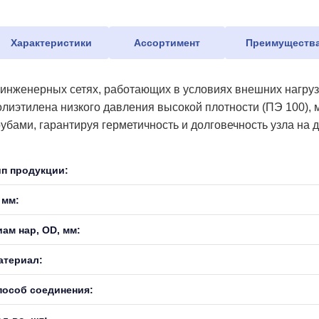
Характеристики
Ассортимент
Преимуществ
 инженерных сетях, работающих в условиях внешних нагрузо
олиэтилена низкого давления высокой плотности (ПЭ 100)
рубами, гарантируя герметичность и долговечность узла на д
ип продукции:
 мм:
иам нар, OD, мм:
атериал:
пособ соединения: