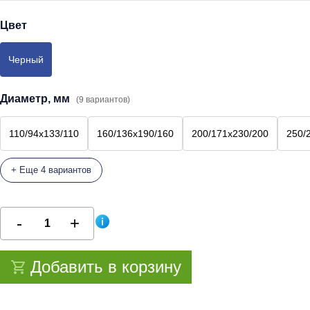
Цвет
Черный
Диаметр, мм
(9 вариантов)
110/94х133/110
160/136х190/160
200/171х230/200
250/
+ Еще 4 вариантов
Добавить в корзину