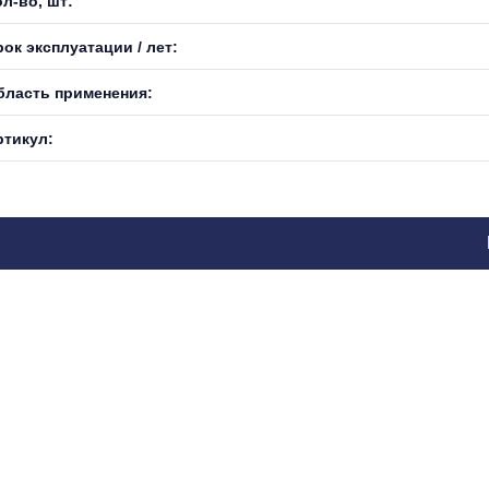
л-во, шт:
ок эксплуатации / лет:
бласть применения:
ртикул: