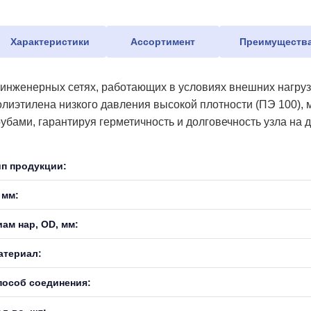
Характеристики
Ассортимент
Преимуществ
 инженерных сетях, работающих в условиях внешних нагрузо
олиэтилена низкого давления высокой плотности (ПЭ 100),
рубами, гарантируя герметичность и долговечность узла на д
ип продукции:
 мм:
иам нар, OD, мм:
атериал:
пособ соединения: