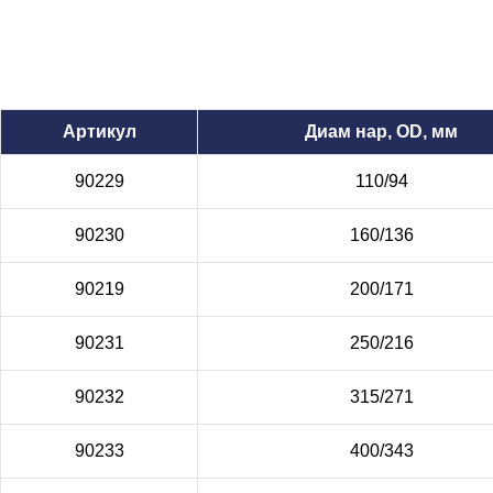
Артикул
Диам нар, OD, мм
90229
110/94
90230
160/136
90219
200/171
90231
250/216
90232
315/271
90233
400/343