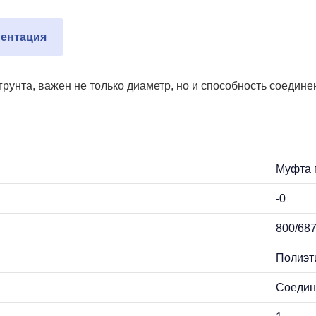
ентация
грунта, важен не только диаметр, но и способность соедин
Муфта 
-0
800/68
Полиэт
Соедин