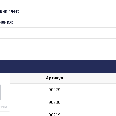
ии / лет:
нения:
Артикул
90229
90230
90219