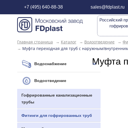
+7 (495) 640-88-38
sales@fdplast.ru
Российский пр
гофриров
Главная страница
→
Каталог
→
Водоотведение
→
Фи
→
Муфта переходная для труб с наружным/внутренним 
Муфта п
Водоснабжение
Водоотведение
Гофрированные канализационные
трубы
Фитинги для гофрированных труб