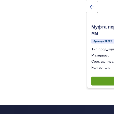
Муфта пер
мм
Артикул:
90229
Муфта
Тип продукци
олиэтилен низкого давления (ПНД) ПЭ-100
Материал:
50 лет
Срок эксплуат
1
Кол-во, шт: