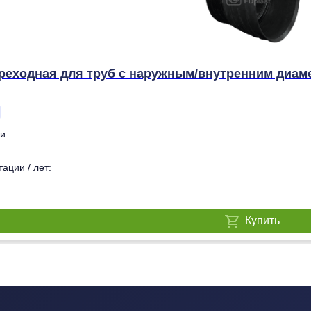
еходная для труб с наружным/внутренним диамет
и:
ации / лет:
Купить