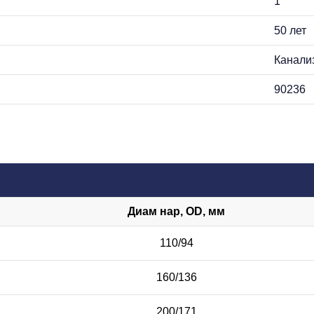
1
50 лет
Канали
90236
Диам нар, OD, мм
110/94
160/136
200/171