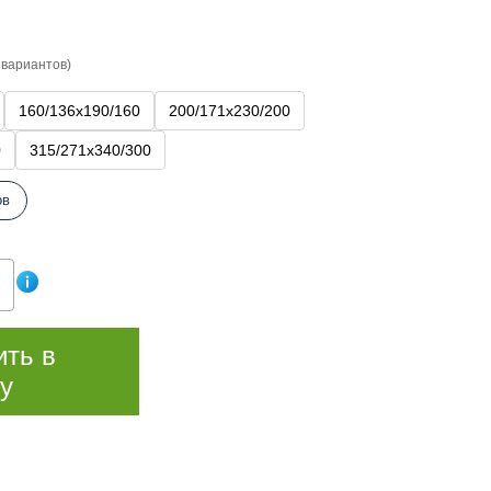
 вариантов)
160/136х190/160
200/171х230/200
0
315/271х340/300
ов
ить в
у